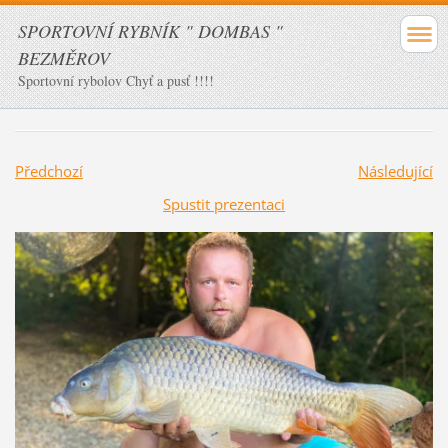
SPORTOVNÍ RYBNÍK " DOMBAS "
BEZMĚROV
Sportovní rybolov Chyť a pusť !!!!
Předchozí
Následující
Spustit prezentaci