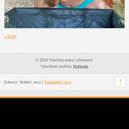
« Zpět
© 2014 Všechna práva vyhrazena.
Vytvořeno službou
Webnode
Zobrazit:
Mobilní verzi
|
Standardní verzi