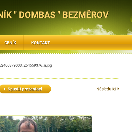
ÍK " DOMBAS " BEZMĚROV
CENÍK
KONTAKT
62400379003_254559376_n.jpg
Spustit prezentaci
Následující