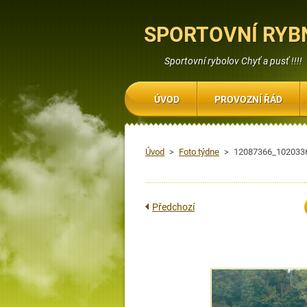
SPORTOVNÍ RYBN
Sportovní rybolov Chyť a pusť !!!!
ÚVOD
PROVOZNÍ ŘÁD
Úvod
>
Foto týdne
>
12087366_102033
Předchozí